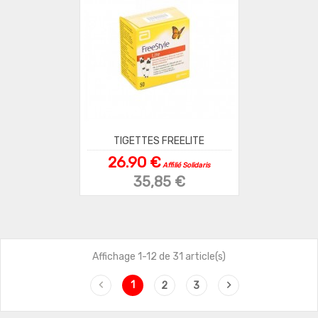
TIGETTES FREELITE
26.90 €
Affilié Solidaris
35,85 €
Affichage 1-12 de 31 article(s)


1
2
3